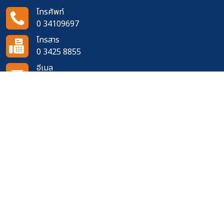
โทรศัพท์
0 34109697
โทรสาร
0 3425 8855
อีเมล
doh1351@doh.go.th
ติดตามเราได้ที่
จำนวนผู้เข้าชมเว็บไซต์
354